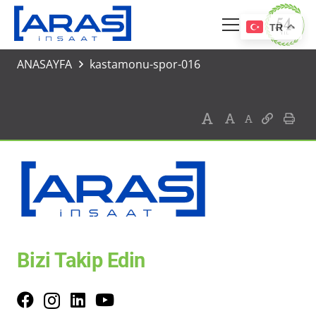
TR
ANASAYFA
kastamonu-spor-016
Bizi Takip Edin