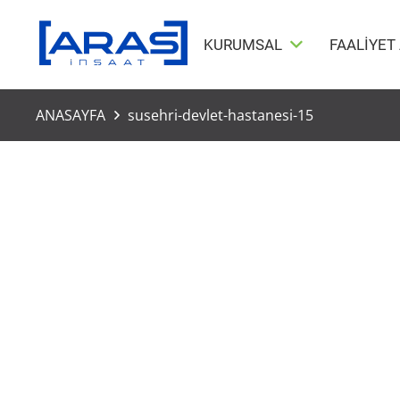
KURUMSAL
FAALİYET
ANASAYFA
susehri-devlet-hastanesi-15